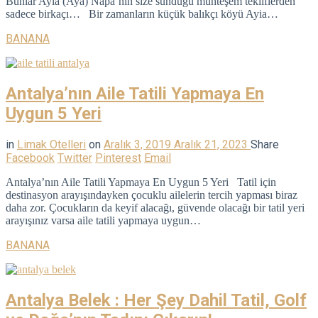
Bunlar Ayia (Aya) Napa’nın size sunduğu muhteşem tekliflerden
sadece birkaçı… Bir zamanların küçük balıkçı köyü Ayia…
BANANA
Antalya’nın Aile Tatili Yapmaya En
Uygun 5 Yeri
in
Limak Otelleri
on
Aralık 3, 2019
Aralık 21, 2023
Share
Facebook
Twitter
Pinterest
Email
Antalya’nın Aile Tatili Yapmaya En Uygun 5 Yeri Tatil için
destinasyon arayışındayken çocuklu ailelerin tercih yapması biraz
daha zor. Çocukların da keyif alacağı, güvende olacağı bir tatil yeri
arayışınız varsa aile tatili yapmaya uygun…
BANANA
Antalya Belek : Her Şey Dahil Tatil, Golf