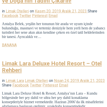
ve Doğa’nın Tadını Çıkarın!
in
Limak Otelleri
on
Kasım 20, 2019
Aralık 21, 2023
Share
Facebook
Twitter
Pinterest
Email
Antalya Belek, yeşilin her tonunun bir arada ve uyum içinde
bulunduğu, masmavi ve tertemiz deniziyle hem yerli hem de yabancı
turistleri her sene akın akın kendine çeken en özel tatil beldelerinden
bir tanesi. Ayrıcalıklı ve…
BANANA
Limak Lara Deluxe Hotel Resort – Otel
Rehberi
in
Limak Lara
Limak Otelleri
on
Nisan 24, 2019
Aralık 21, 2023
Share
Facebook
Twitter
Pinterest
Email
Limak Lara Deluxe Hotel & Resort, Antalya’nın Lara – Kundu
bölgesinde her şey dahil ve ultra her şey dahil konaklama
konseptleriyle hizmet vermektedir. Haziran 2006’da ilk misafirlerini
ağırlamaya başlayan otelimiz, uzakdoğu konseptindedir.