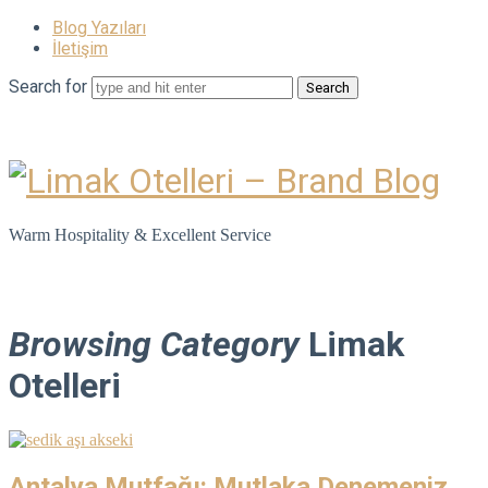
Blog Yazıları
İletişim
Search for
Limak
Otelleri
Warm Hospitality & Excellent Service
–
Brand
Browsing Category
Limak
Blog
Otelleri
Antalya Mutfağı: Mutlaka Denemeniz